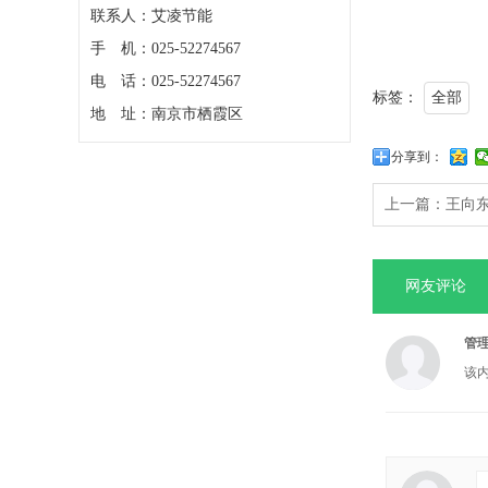
联系人：艾凌节能
手 机：025-52274567
电 话：025-52274567
标签：
全部
地 址：南京市栖霞区
分享到：
上一篇：
王向
网友评论
管
该