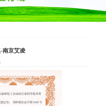
-南京艾凌
5